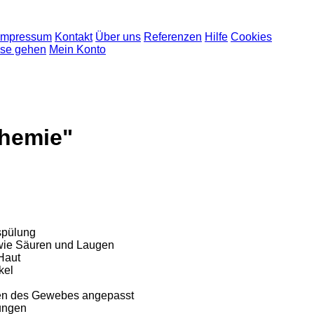
Impressum
Kontakt
Über uns
Referenzen
Hilfe
Cookies
sse gehen
Mein Konto
Chemie"
nspülung
, wie Säuren und Laugen
Haut
kel
issen des Gewebes angepasst
ungen