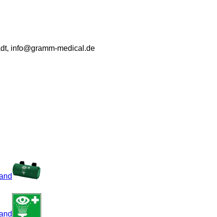
adt, info@gramm-medical.de
sand
sand