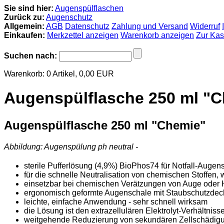
Sie sind hier:
Augenspülflaschen
Zurück zu:
Augenschutz
Allgemein:
AGB
Datenschutz
Zahlung und Versand
Widerruf
Einkaufen:
Merkzettel anzeigen
Warenkorb anzeigen
Zur Ka
Suchen nach:
Warenkorb:
0
Artikel,
0,00
EUR
Augenspülflasche 250 ml "
Augenspülflasche 250 ml "Chemie"
Abbildung: Augenspülung ph neutral -
sterile Pufferlösung (4,9%) BioPhos74 für Notfall-Auge
für die schnelle Neutralisation von chemischen Stoffen
einsetzbar bei chemischen Verätzungen von Auge oder 
ergonomisch geformte Augenschale mit Staubschutzdec
leichte, einfache Anwendung - sehr schnell wirksam
die Lösung ist den extrazellulären Elektrolyt-Verhältn
weitgehende Reduzierung von sekundären Zellschädig