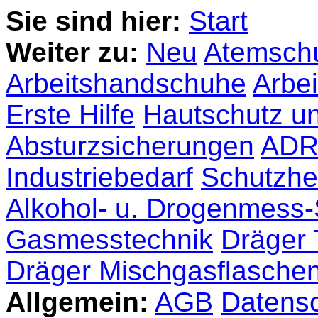
Sie sind hier:
Start
Weiter zu:
Neu
Atemsch
Arbeitshandschuhe
Arbe
Erste Hilfe
Hautschutz un
Absturzsicherungen
ADR 
Industriebedarf
Schutzh
Alkohol- u. Drogenmess
Gasmesstechnik
Dräger 
Dräger Mischgasflasche
Allgemein:
AGB
Datens