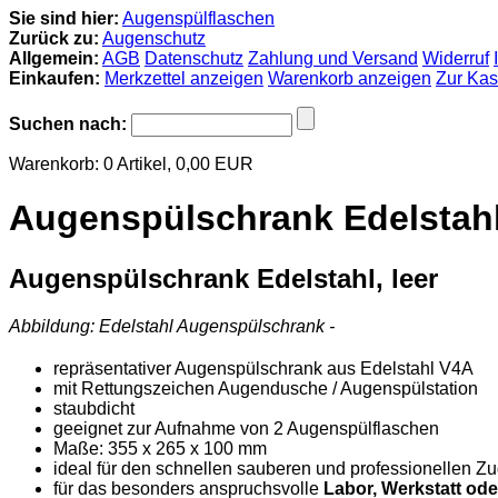
Sie sind hier:
Augenspülflaschen
Zurück zu:
Augenschutz
Allgemein:
AGB
Datenschutz
Zahlung und Versand
Widerruf
Einkaufen:
Merkzettel anzeigen
Warenkorb anzeigen
Zur Ka
Suchen nach:
Warenkorb:
0
Artikel,
0,00
EUR
Augenspülschrank Edelstahl,
Augenspülschrank Edelstahl, leer
Abbildung: Edelstahl Augenspülschrank -
repräsentativer Augenspülschrank aus Edelstahl V4A
mit Rettungszeichen Augendusche / Augenspülstation
staubdicht
geeignet zur Aufnahme von 2 Augenspülflaschen
Maße: 355 x 265 x 100 mm
ideal für den schnellen sauberen und professionellen Zu
für das besonders anspruchsvolle
Labor, Werkstatt ode