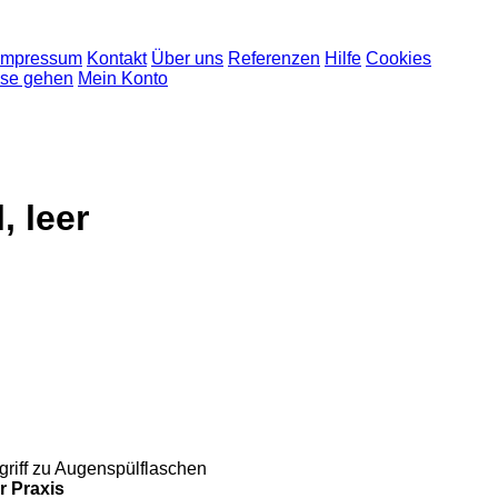
Impressum
Kontakt
Über uns
Referenzen
Hilfe
Cookies
sse gehen
Mein Konto
 leer
griff zu Augenspülflaschen
r Praxis