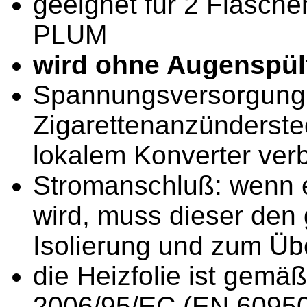
geeignet für 2 Flasch
PLUM
wird ohne Augenspülf
Spannungsversorgung:
Zigarettenanzünderstec
lokalem Konverter ver
Stromanschluß: wenn e
wird, muss dieser den 
Isolierung und zum Üb
die Heizfolie ist gemä
2006/95/EC (EN 60950