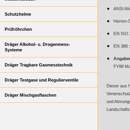
ANSI Abr
Schutzhelme
Herren-S
Prüfröhrchen
EN ISO 2
Dräger Alkohol- u. Drogenmess-
EN 388 :
Systeme
Angaben
Dräger Tragbare Gasmesstechnik
FY88 May
Dräger Testgase und Regulierventile
Dieser aus h
Venenschutz
Dräger Mischgasflaschen
und Atmungsa
Landschaftsb