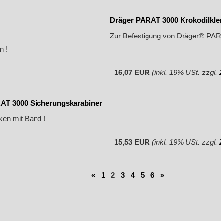
Dräger PARAT 3000 Krokodilkl
Zur Befestigung von Dräger® PA
n !
16,07 EUR
(inkl. 19% USt. zzgl.
AT 3000 Sicherungskarabiner
ken mit Band !
15,53 EUR
(inkl. 19% USt. zzgl.
«
1
2
3
4
5
6
»