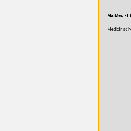
MaiMed - F
Medizinisch