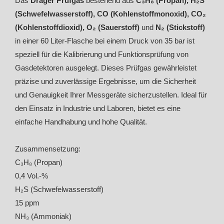
Das
Dräger Prüfgas
bestehend aus
C₃H₈ (Propan), H₂S
(Schwefelwasserstoff), CO (Kohlenstoffmonoxid), CO₂
(Kohlenstoffdioxid), O₂ (Sauerstoff)
und
N₂ (Stickstoff)
in einer 60 Liter-Flasche bei einem Druck von 35 bar ist
speziell für die Kalibrierung und Funktionsprüfung von
Gasdetektoren ausgelegt. Dieses Prüfgas gewährleistet
präzise und zuverlässige Ergebnisse, um die Sicherheit
und Genauigkeit Ihrer Messgeräte sicherzustellen. Ideal für
den Einsatz in Industrie und Laboren, bietet es eine
einfache Handhabung und hohe Qualität.
Zusammensetzung:
C₃H₈ (Propan)
0,4 Vol.-%
H₂S (Schwefelwasserstoff)
15 ppm
NH₃ (Ammoniak)