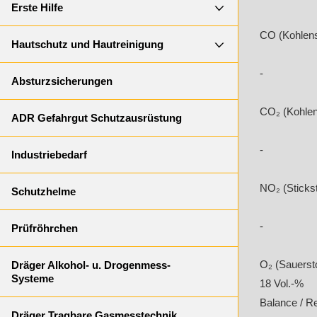
Erste Hilfe
CO (Kohlens
Hautschutz und Hautreinigung
-
Absturzsicherungen
CO₂ (Kohlens
ADR Gefahrgut Schutzausrüstung
-
Industriebedarf
NO₂ (Stickst
Schutzhelme
-
Prüfröhrchen
O₂ (Sauersto
Dräger Alkohol- u. Drogenmess-
Systeme
18 Vol.-%
Balance / R
Dräger Tragbare Gasmesstechnik