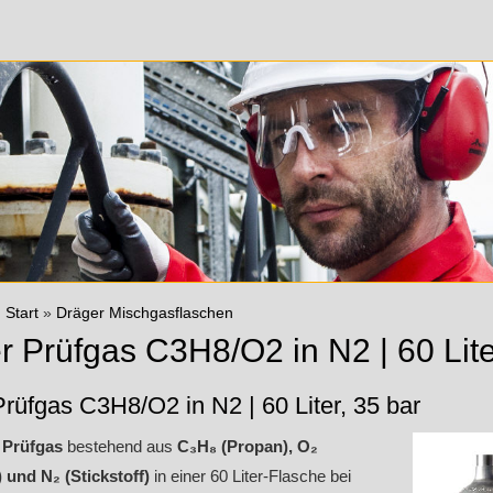
:
Start
»
Dräger Mischgasflaschen
r Prüfgas C3H8/O2 in N2 | 60 Lite
rüfgas C3H8/O2 in N2 | 60 Liter, 35 bar
 Prüfgas
bestehend aus
C₃H₈ (Propan), O₂
) und N₂ (Stickstoff)
in einer 60 Liter-Flasche bei