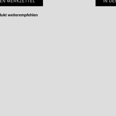
DEN MERKZETTEL
IN D
dukt weiterempfehlen