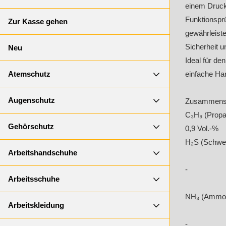
einem Druck 
Funktionspr
Zur Kasse gehen
gewährleiste
Sicherheit u
Neu
Ideal für de
Atemschutz
einfache Ha
Augenschutz
Zusammens
C₃H₈ (Propa
Gehörschutz
0,9 Vol.-%
H₂S (Schwef
Arbeitshandschuhe
-
Arbeitsschuhe
NH₃ (Ammon
Arbeitskleidung
-