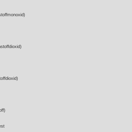
toffmonoxid)
toffdioxid)
offdioxid)
ff)
est